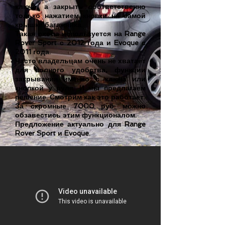
ключе, а закрыть соответственно
только нажатием кнопки на самой
крышке багажника.
Такая схема используется на Range
Rover Sport с 2012 года и Evoque с
2011 года.
Часто владельцам очень не хватает
для полного удобства, функции
закрывания именно с ключа или
кнопкой у руля. И мы предлагаем
решение. Смотрим как это работает.
За скромные 7000 руб. можно
обзавестись этим функционалом.
Предложение актуально для Range
Rover Sport и Evoque.