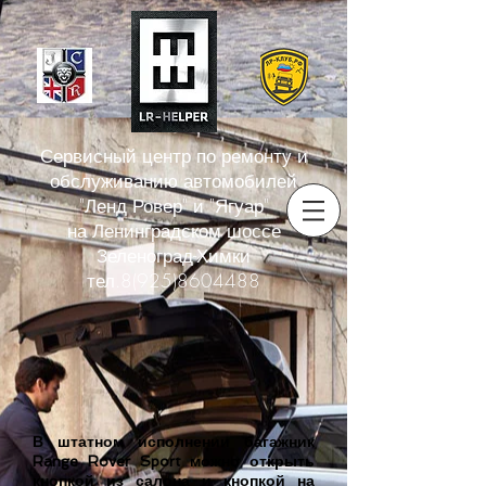
Сервисный центр по ремонту и
обслуживанию автомобилей
"Ленд Ровер" и "Ягуар"
на
Ленинградском шоссе
Зеленоград-Химки
тел.8(925)8604488
В штатном исполнении багажник
Range Rover Sport можно открыть
кнопкой из салона и кнопкой на